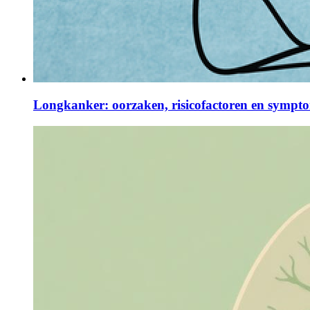
Longkanker: oorzaken, risicofactoren en sympt