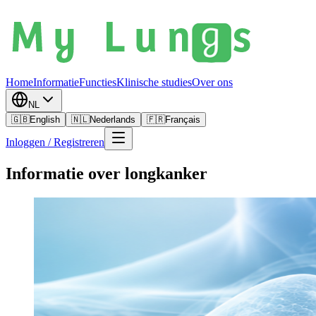
Home
Informatie
Functies
Klinische studies
Over ons
NL
🇬🇧
English
🇳🇱
Nederlands
🇫🇷
Français
Inloggen / Registreren
Informatie over longkanker