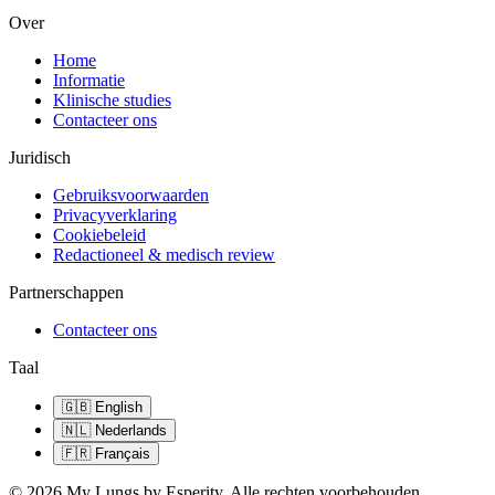
Over
Home
Informatie
Klinische studies
Contacteer ons
Juridisch
Gebruiksvoorwaarden
Privacyverklaring
Cookiebeleid
Redactioneel & medisch review
Partnerschappen
Contacteer ons
Taal
🇬🇧
English
🇳🇱
Nederlands
🇫🇷
Français
©
2026
My Lungs by Esperity.
Alle rechten voorbehouden.