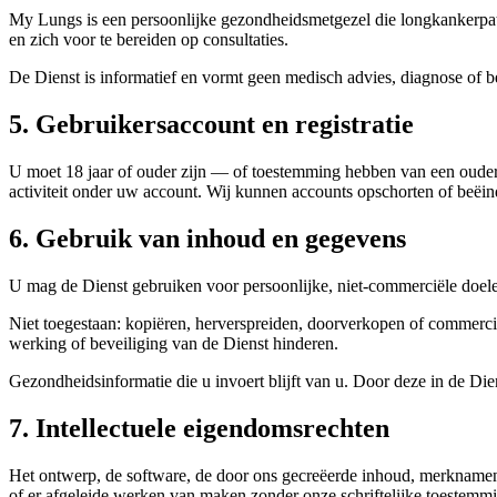
My Lungs is een persoonlijke gezondheidsmetgezel die longkankerpat
en zich voor te bereiden op consultaties.
De Dienst is informatief en vormt geen medisch advies, diagnose of b
5. Gebruikersaccount en registratie
U moet 18 jaar of ouder zijn — of toestemming hebben van een ouder
activiteit onder uw account. Wij kunnen accounts opschorten of beëi
6. Gebruik van inhoud en gegevens
U mag de Dienst gebruiken voor persoonlijke, niet-commerciële doelei
Niet toegestaan: kopiëren, herverspreiden, doorverkopen of commercie
werking of beveiliging van de Dienst hinderen.
Gezondheidsinformatie die u invoert blijft van u. Door deze in de Dien
7. Intellectuele eigendomsrechten
Het ontwerp, de software, de door ons gecreëerde inhoud, merknamen, 
of er afgeleide werken van maken zonder onze schriftelijke toestemm