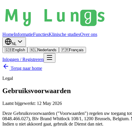
Home
Informatie
Functies
Klinische studies
Over ons
NL
🇬🇧
English
🇳🇱
Nederlands
🇫🇷
Français
Inloggen / Registreren
Terug naar home
Legal
Gebruiksvoorwaarden
Laatst bijgewerkt
:
12 May 2026
Deze Gebruiksvoorwaarden ("Voorwaarden") regelen uw toegang tot e
0848.466.027), Blv Brand Whitlock 108/1, 1200 Brussels, Belgium. 
Indien u niet akkoord gaat, gebruik de Dienst dan niet.