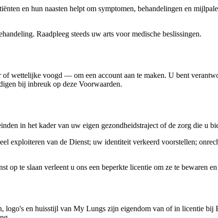
iënten en hun naasten helpt om symptomen, behandelingen en mijlpale
ehandeling. Raadpleeg steeds uw arts voor medische beslissingen.
 of wettelijke voogd — om een account aan te maken. U bent verantwoo
ndigen bij inbreuk op deze Voorwaarden.
nden in het kader van uw eigen gezondheidstraject of de zorg die u bie
el exploiteren van de Dienst; uw identiteit verkeerd voorstellen; onr
st op te slaan verleent u ons een beperkte licentie om ze te bewaren en 
logo's en huisstijl van My Lungs zijn eigendom van of in licentie bij 
ing.