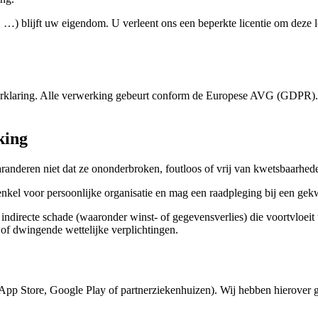
 …) blijft uw eigendom. U verleent ons een beperkte licentie om deze 
erklaring. Alle verwerking gebeurt conform de Europese AVG (GDPR).
king
randeren niet dat ze ononderbroken, foutloos of vrij van kwetsbaarhede
nkel voor persoonlijke organisatie en mag een raadpleging bij een gekw
r indirecte schade (waaronder winst- of gegevensverlies) die voortvloeit
 of dwingende wettelijke verplichtingen.
 App Store, Google Play of partnerziekenhuizen). Wij hebben hierover