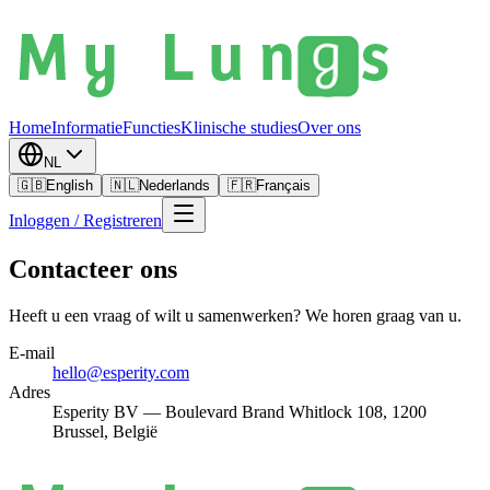
Home
Informatie
Functies
Klinische studies
Over ons
NL
🇬🇧
English
🇳🇱
Nederlands
🇫🇷
Français
Inloggen / Registreren
Contacteer ons
Heeft u een vraag of wilt u samenwerken? We horen graag van u.
E-mail
hello@esperity.com
Adres
Esperity BV — Boulevard Brand Whitlock 108, 1200
Brussel, België