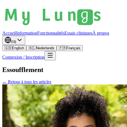
Accueil
Information
Fonctionnalités
Essais cliniques
À propos
FR
🇬🇧
English
🇳🇱
Nederlands
🇫🇷
Français
Connexion / Inscription
Essoufflement
← Retour à tous les articles